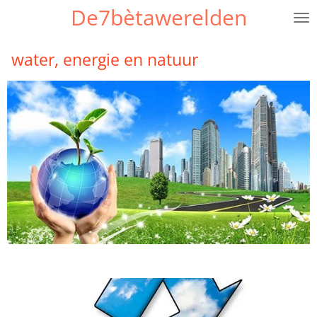
De7bètawerelden
Ga
direct
naar
water, energie en natuur
de
hoofdinhoud