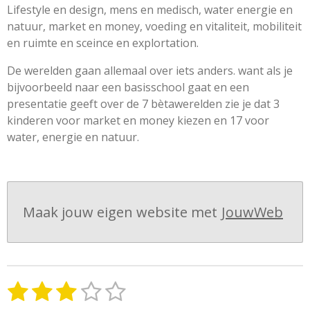
Lifestyle en design, mens en medisch, water energie en
natuur, market en money, voeding en vitaliteit, mobiliteit
en ruimte en sceince en explortation.
De werelden gaan allemaal over iets anders. want als je
bijvoorbeeld naar een basisschool gaat en een
presentatie geeft over de 7 bètawerelden zie je dat 3
kinderen voor market en money kiezen en 17 voor
water, energie en natuur.
Maak jouw eigen website met
JouwWeb
1
2
3
4
5
S
R
t
a