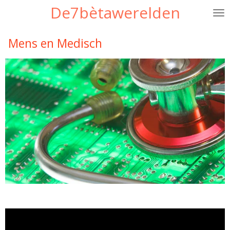
De7bètawerelden
Ga
direct
naar
Mens en Medisch
de
hoofdinhoud