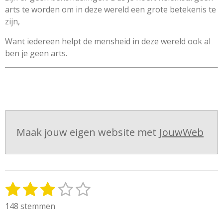
arts te worden om in deze wereld een grote betekenis te
zijn,
Want iedereen helpt de mensheid in deze wereld ook al
ben je geen arts.
Maak jouw eigen website met
JouwWeb
1
2
3
4
5
S
R
t
a
s
s
s
s
s
148 stemmen
e
t
t
t
t
t
t
m
i