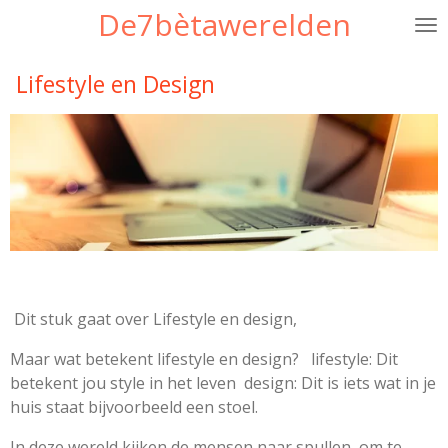
De7bètawerelden
Ga
direct
naar
Lifestyle en Design
de
hoofdinhoud
Dit stuk gaat over Lifestyle en design,
Maar wat betekent lifestyle en design? lifestyle: Dit
betekent jou style in het leven design: Dit is iets wat in je
huis staat bijvoorbeeld een stoel.
In deze wereld kijken de mensen naar spullen, om te